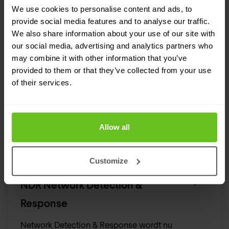
We use cookies to personalise content and ads, to
geautomatiseerde threat detectie en response
provide social media features and to analyse our traffic.
om de beveiliging te vereenvoudigen.
We also share information about your use of our site with
our social media, advertising and analytics partners who
may combine it with other information that you’ve
provided to them or that they’ve collected from your use
of their services.
Allow all
Customize
NDR Network Detection &
Response
Network Detection & Response wordt nu