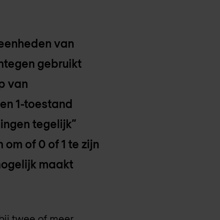
re eenheden van
entegen gebruikt
ap van
een 1-toestand
ingen tegelijk”
m of 0 of 1 te zijn
ogelijk maakt
bij twee of meer