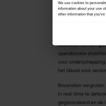
We use cookies to personalis
information about your use of
De 'gamech
other information that you’ve
veiligheid en
Kwantum netwerken bi
waardoor het een gam
operationele stabili
voor onderschepping -
het ideaal voor secto
Bovendien vergroten
in real-time te dete
gegarandeerd en de 