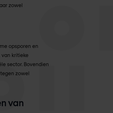
aar zowel
time opsporen en
 van kritieke
ële sector. Bovendien
 tegen zowel
en van