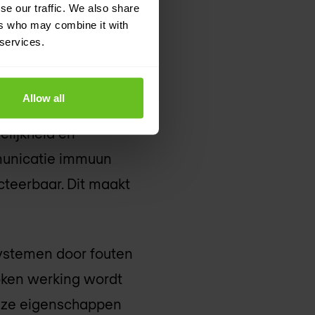
se our traffic. We also share
ers who may combine it with
internet op
 services.
Allow all
ke betrouwbaarheid,
lijkheid en
mmunicatie immuun
cteerbaar. Dit maakt
ystemen door fouten
oken werking wordt
Deze eigenschappen