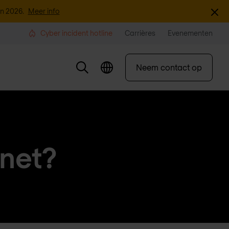
Sluite
an 2026.
Meer info
Cyber incident hotline
Carrières
Evenementen
Neem contact op
net?