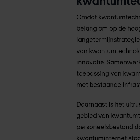
kwantumtec
Omdat kwantumtechnolo
belang om op de hoog
langetermijnstrategie
van kwantumtechnolog
innovatie. Samenwerk
toepassing van kwant
met bestaande infrast
Daarnaast is het uitru
gebied van kwantumte
personeelsbestand da
kwantuminternet staa