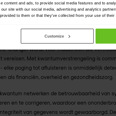
e content and ads, to provide social media features and to analy
 our site with our social media, advertising and analytics partn
anger' impact van kwantum
 provided to them or that they’ve collected from your use of their
 efficiëntie
Customize
eden ongeëvenaarde veiligheid en uitzonderlij
e-changer wordt voor industrieën die vertrouwe
teit vereisen. Met kwantumverstrengeling is co
 elke poging tot afluisteren is onmiddellijk dete
ren als financiën, overheid en gezondheidszorg.
 kwantum netwerken de betrouwbaarheid van s
cteren en te corrigeren, waardoor een ononderbr
integriteit van gegevens wordt gewaarborgd. 