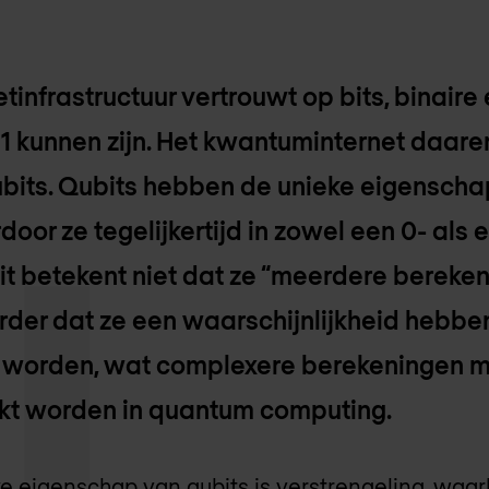
netinfrastructuur vertrouwt op bits, binai
f 1 kunnen zijn. Het kwantuminternet daar
ubits. Qubits hebben de unieke eigensch
oor ze tegelijkertijd in zowel een 0- als 
it betekent niet dat ze “meerdere bereken
der dat ze een waarschijnlijkheid hebben o
 worden, wat complexere berekeningen m
kt worden in quantum computing.
e eigenschap van qubits is verstrengeling, waar