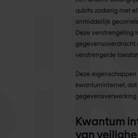
qubits zodanig met e
onmiddellijk gecorrel
Deze verstrengeling 
gegevensoverdracht 
verstrengelde toestan
Deze eigenschappen -
kwantuminternet, dat
gegevensverwerking d
Kwantum int
van veiligh