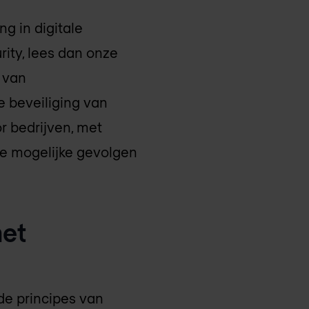
g in digitale
ity, lees dan onze
s van
 beveiliging van
r bedrijven, met
 de mogelijke gevolgen
met
de principes van