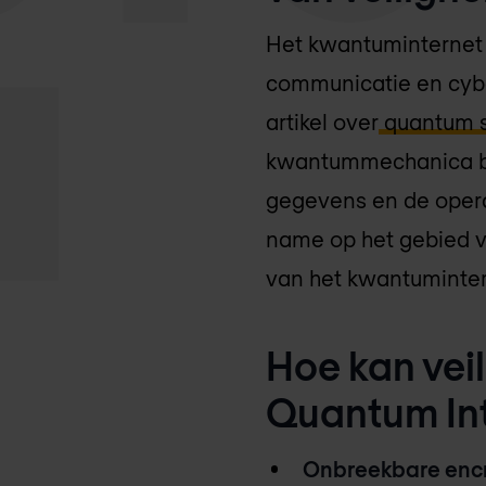
Het kwantuminternet 
communicatie en cybe
artikel over
quantum s
kwantummechanica bel
gegevens en de operat
name op het gebied 
van het kwantumintern
Hoe kan vei
Quantum In
Onbreekbare encr