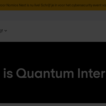
oor Nomios Next is nu live! Schrijf je in voor het cybersecurity event v
jf
 is Quantum Inter