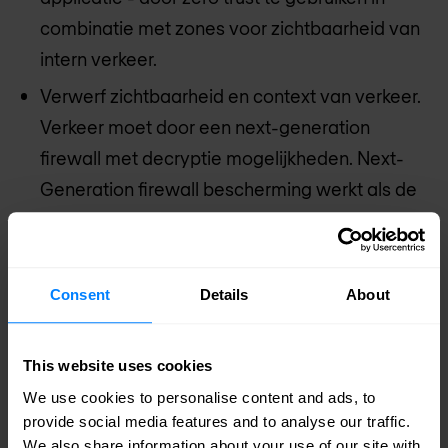
combinatie met zones voor zichtbaarheid van
intern verkeer.
Verwerf zichtbaarheid en context van verkeer.
Verkeer moet door een next-generation
firewall met decryptie mogelijkheden. Next-
Generation firewall bescherming werkt als de
'grensbewaking' binnen je organisatie en
maakt micro-segmentatie van perimeters
mogelijk.
Consent
Details
About
Beschik over de mogelijkheid om verkeer te
bewaken en te verifiëren terwijl het tussen de
This website uses cookies
verschillende functies binnen het netwerk
We use cookies to personalise content and ads, to
kruist.
provide social media features and to analyse our traffic.
Voeg
Multi-Factor Authentication (MFA)
toe of
We also share information about your use of our site with