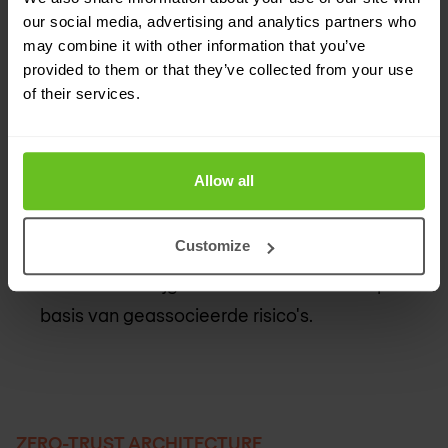
our social media, advertising and analytics partners who
andere verificatiemethoden zoals
may combine it with other information that you’ve
biometrische verificatie, die de mogelijkheid
provided to them or that they’ve collected from your use
om gebruikers te verifiëren vergroten.
of their services.
Implementeer een zero trust aanpak. Dit helpt
om bedrijfsprocessen, gegevensstromen,
Allow all
gebruikers, gegevens, en bijbehorende risico's
in kaart te brengen. Het helpt ook om
Customize
beleidsregels op te stellen die bij elke iteratie
automatisch bijgesteld kunnen worden op
basis van geassocieerde risico's.
ZERO-TRUST ARCHITECTURE