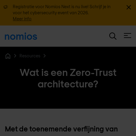
Sluit
Registratie voor Nomios Next is nu live! Schrijf je in
voor het cybersecurity event van 2026.
Meer info
Open
Resources
Home
Wat is een Zero-Trust
architecture?
Met de toenemende verfijning van