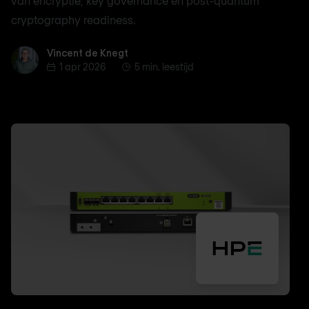
van encryptie, key governance en post-quantum
cryptography readiness.
Vincent de Knegt
Vincent de Knegt
1 apr 2026
5 min. leestijd