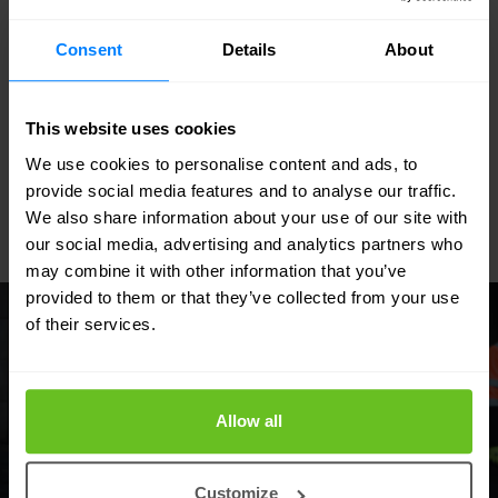
Nomios is al 10 jaar een proactieve partner die
Eurofiber helpt om van de begindagen van dark
Consent
Details
About
fiber over te stappen naar het aanbieden van een
veilige en verbonden digitale infrastructuur.
This website uses cookies
We use cookies to personalise content and ads, to
provide social media features and to analyse our traffic.
Lees verder
We also share information about your use of our site with
our social media, advertising and analytics partners who
may combine it with other information that you’ve
provided to them or that they’ve collected from your use
Case study
of their services.
Allow all
Customize