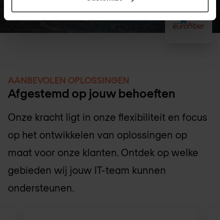
AANBEVOLEN OPLOSSINGEN
Afgestemd op jouw behoeften
Onze kracht ligt in onze flexibiliteit en focus
op het ontwikkelen van oplossingen op
maat voor onze klanten. Ontdek op welke
gebieden wij jouw IT-team kunnen
ondersteunen.