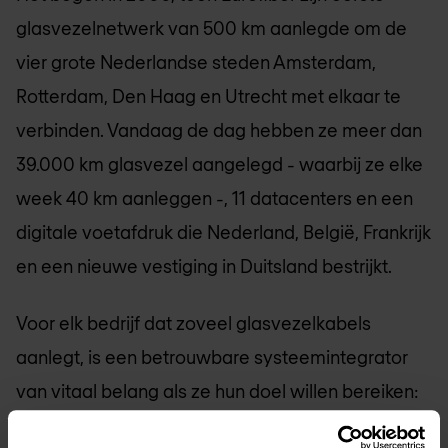
glasvezelnetwerk van 500 km aanlegde om de
vier grote Nederlandse steden Amsterdam,
Rotterdam, Den Haag en Utrecht met elkaar te
verbinden. Vandaag de dag hebben ze meer dan
39.000 km glasvezel aangelegd - waarbij ze elke
week 40 km aanleggen -, 11 datacenters en een
digitale voetafdruk die Nederland, België, Frankrijk
en een nieuwe vestiging in Duitsland bestrijkt.
Voor elk bedrijf dat zoveel glasvezelkabels
aanlegt, is een betrouwbare systeemintegrator
van vitaal belang als ze hun doel willen bereiken:
Europese steden helpen om verbonden te blijven.