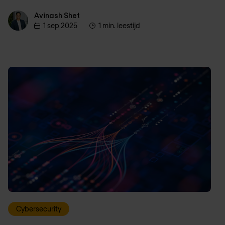
Avinash Shet
Avinash Shet
1 sep 2025
1 min. leestijd
Cybersecurity